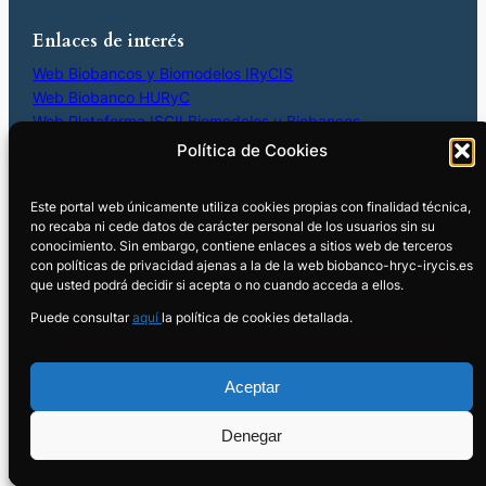
Enlaces de interés
Web Biobancos y Biomodelos IRyCIS
Web Biobanco HURyC
Web Plataforma ISCII Biomodelos y Biobancos
Contacto Biobanco HURyC
IRyCIS
Política de Cookies
91 336 90 75
Este portal web únicamente utiliza cookies propias con finalidad técnica,
654 02 73 42
no recaba ni cede datos de carácter personal de los usuarios sin su
biobanco@salud.madrid.org
conocimiento. Sin embargo, contiene enlaces a sitios web de terceros
Biobanco-hryc-irycis
con políticas de privacidad ajenas a la de la web biobanco-hryc-irycis.es
que usted podrá decidir si acepta o no cuando acceda a ellos.
Puede consultar
aquí
la política de cookies detallada.
Política de Privacidad y Condiciones
de uso
Aceptar
Denegar