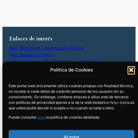
Enlaces de interés
Web Biobancos y Biomodelos IRyCIS
Web Biobanco HURyC
Web Plataforma ISCII Biomodelos y Biobancos
Contacto Biobanco HURyC
IRyCIS
Política de Cookies
91 336 90 75
Este portal web únicamente utiliza cookies propias con finalidad técnica,
654 02 73 42
no recaba ni cede datos de carácter personal de los usuarios sin su
biobanco@salud.madrid.org
conocimiento. Sin embargo, contiene enlaces a sitios web de terceros
Biobanco-hryc-irycis
con políticas de privacidad ajenas a la de la web biobanco-hryc-irycis.es
que usted podrá decidir si acepta o no cuando acceda a ellos.
Puede consultar
aquí
la política de cookies detallada.
Política de Privacidad y Condiciones
de uso
Aceptar