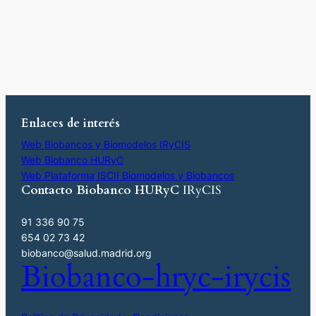
Enlaces de interés
Web Biobancos y Biomodelos IRyCIS
Web Biobanco HURyC
Web Plataforma ISCII Biomodelos y Biobancos
Contacto Biobanco HURyC
IRyCIS
91 336 90 75
654 02 73 42
biobanco@salud.madrid.org
Biobanco-hryc-irycis